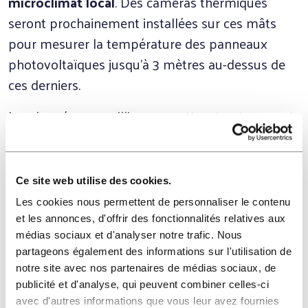
microclimat local
. Des caméras thermiques
seront prochainement installées sur ces mâts
pour mesurer la température des panneaux
photovoltaïques jusqu’à 3 mètres au-dessus de
ces derniers.
Les données recueillies permettront notamment
aux chercheurs de l’INRAE de réaliser une
analyse comparative des flux de chaleurs entre le
site du projet et une forêt de Pins, avec des
Ce site web utilise des cookies.
premiers résultats attendus pour la fin de l’année
Les cookies nous permettent de personnaliser le contenu
2022.
et les annonces, d'offrir des fonctionnalités relatives aux
médias sociaux et d'analyser notre trafic. Nous
Les données relatives aux zones sylvicoles
partageons également des informations sur l'utilisation de
proviennent de sites sur lesquels l’
INRAE
dispose
notre site avec nos partenaires de médias sociaux, de
publicité et d'analyse, qui peuvent combiner celles-ci
déjà de stations de mesures identiques dans le
avec d'autres informations que vous leur avez fournies