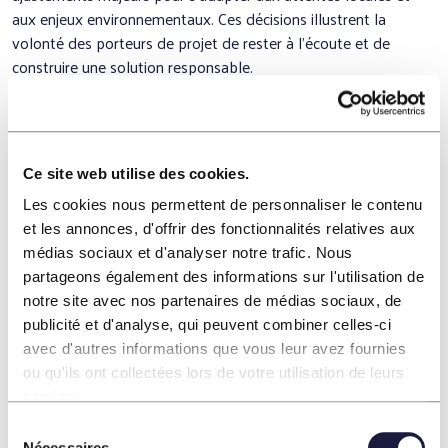
aux enjeux environnementaux. Ces décisions illustrent la
volonté des porteurs de projet de rester à l’écoute et de
construire une solution responsable.
Le déplacement du projet de centre de
données (31.05.2022)
Ce site web utilise des cookies.
Lors du débat public (septembre 2021 – janvier 2022), des
Les cookies nous permettent de personnaliser le contenu
inquiétudes ont été exprimées :
et les annonces, d'offrir des fonctionnalités relatives aux
médias sociaux et d'analyser notre trafic. Nous
manque de compréhension de son utilité pour certains,
partageons également des informations sur l'utilisation de
crainte d’un début de création d’une nouvelle zone
notre site avec nos partenaires de médias sociaux, de
d’activité dans l’aire d’étude,
publicité et d'analyse, qui peuvent combiner celles-ci
souhait d’implanter ce type d’équipement sur des surfaces
avec d'autres informations que vous leur avez fournies
déjà artificialisées.
ou qu'ils ont collectées lors de votre utilisation de leurs
services.
À l’issue du débat, les porteurs de projet ont annoncé le
déplacement du centre de données hors de l’aire
Sélection
Nécessaires