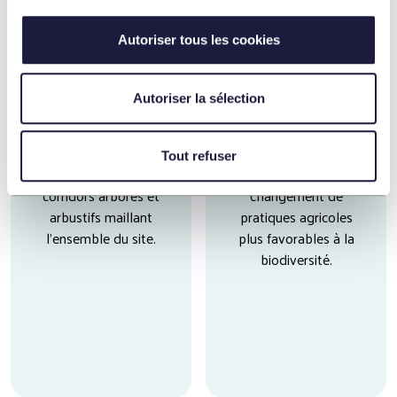
Autoriser tous les cookies
430 ha
700 ha
Autoriser la sélection
dédiés exclusivement à
conservés en
la biodiversité :
sylviculture, dont 100
Tout refuser
espaces de landes,
ha bénéficiant d'un
corridors arborés et
changement de
arbustifs maillant
pratiques agricoles
l'ensemble du site.
plus favorables à la
biodiversité.