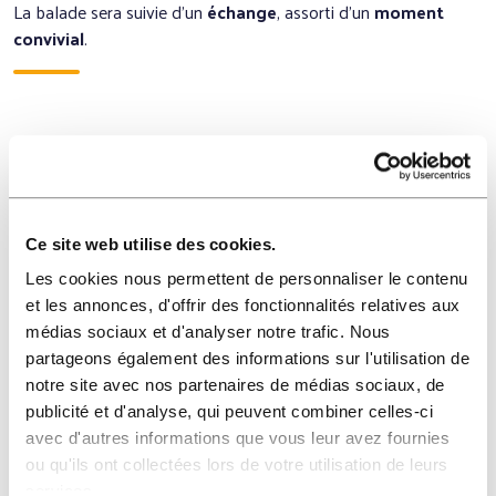
La balade sera suivie d’un
échange
, assorti d’un
moment
convivial
.
L’atelier se tiendra* :
Ce site web utilise des cookies.
le
09 juin 2023
Les cookies nous permettent de personnaliser le contenu
De 17h30 à 19h30
et les annonces, d'offrir des fonctionnalités relatives aux
médias sociaux et d'analyser notre trafic. Nous
* sur inscription
partageons également des informations sur l'utilisation de
notre site avec nos partenaires de médias sociaux, de
publicité et d'analyse, qui peuvent combiner celles-ci
avec d'autres informations que vous leur avez fournies
ou qu'ils ont collectées lors de votre utilisation de leurs
services.