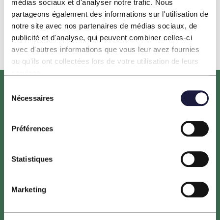
actualités
pour le développement des énergies renouvelables en
médias sociaux et d'analyser notre trafic. Nous
Gironde
partageons également des informations sur l'utilisation de
notre site avec nos partenaires de médias sociaux, de
publicité et d'analyse, qui peuvent combiner celles-ci
avec d'autres informations que vous leur avez fournies
ou qu'ils ont collectées lors de votre utilisation de leurs
services.
Sélection
Nécessaires
du
consentement
Préférences
Le projet HORIZEO est porté par ENGIE, NEOEN,
Statistiques
entreprises leaders du secteur des énergies renouvelables,
ainsi que la Banque des Territoires. Les maîtres d’ouvrage
Marketing
sont tous trois engagés dans la transition énergétique des
territoires.