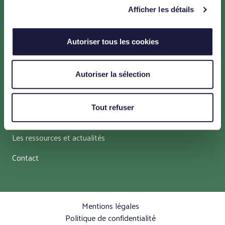
Afficher les détails
Menu
Autoriser tous les cookies
Un projet pour la transition énergétique
Un projet en faveur de l’environnement
Autoriser la sélection
Un projet maîtrisé et adapté au territoire
Tout refuser
Un projet concerté
Les ressources et actualités
Contact
Mentions légales
Politique de confidentialité