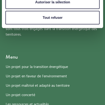
Autoriser la sélection
Le projet HORIZEO est porté par ENGIE, NEOEN,
entreprises leaders du secteur des énergies renouvelables,
Tout refuser
ainsi que la Banque des Territoires. Les maîtres d’ouvrage
sont tous trois engagés dans la transition énergétique des
territoires.
Menu
Un projet pour la transition énergétique
Un projet en faveur de l’environnement
Un projet maîtrisé et adapté au territoire
Un projet concerté
Les ressources et actualités