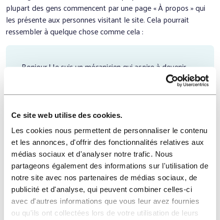
plupart des gens commencent par une page « À propos » qui
les présente aux personnes visitant le site. Cela pourrait
ressembler à quelque chose comme cela :
Bonjour ! Je suis un mécanicien qui aspire à devenir
acteur, et voici mon site. J’habite à Bordeaux, j’ai un
super chien baptisé Russell, et j’aime la vodka
(ainsi qu’être surpris par la pluie soudaine lors de
longues balades sur la plage au coucher du soleil).
Ce site web utilise des cookies.
Les cookies nous permettent de personnaliser le contenu
et les annonces, d'offrir des fonctionnalités relatives aux
…ou quelque chose comme cela :
médias sociaux et d'analyser notre trafic. Nous
partageons également des informations sur l'utilisation de
notre site avec nos partenaires de médias sociaux, de
La société 123 Machin Truc a été créée en 1971, et
publicité et d'analyse, qui peuvent combiner celles-ci
n’a cessé de proposer au public des machins-trucs
avec d'autres informations que vous leur avez fournies
de qualité depuis lors. Située à Saint-Remy-en-
ou qu'ils ont collectées lors de votre utilisation de leurs
Bouzemont-Saint-Genest-et-Isson, 123 Machin