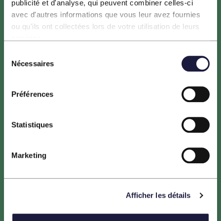
publicité et d'analyse, qui peuvent combiner celles-ci
avec d'autres informations que vous leur avez fournies
ou qu'ils ont collectées lors de votre utilisation de leurs
services.
Sélection
Nécessaires
du
consentement
Le projet HORIZEO est porté par ENGIE, NEOEN,
Préférences
entreprises leaders du secteur des énergies renouvelables,
ainsi que la Banque des Territoires. Les maîtres d’ouvrage
sont tous trois engagés dans la transition énergétique des
Statistiques
territoires.
Marketing
Menu
Afficher les détails
Un projet pour la transition énergétique