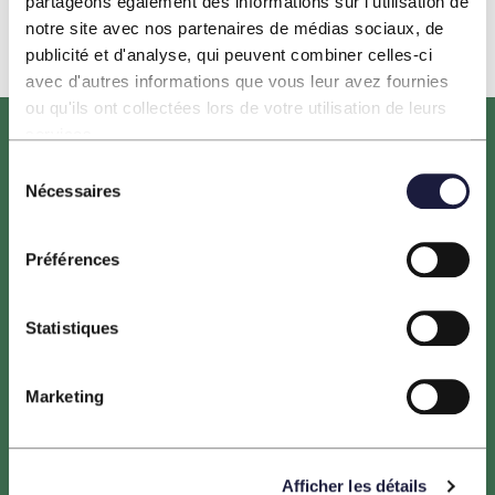
partageons également des informations sur l'utilisation de
notre site avec nos partenaires de médias sociaux, de
publicité et d'analyse, qui peuvent combiner celles-ci
avec d'autres informations que vous leur avez fournies
ou qu'ils ont collectées lors de votre utilisation de leurs
services.
Sélection
Nécessaires
du
consentement
Préférences
Le projet HORIZEO est porté par ENGIE, NEOEN,
entreprises leaders du secteur des énergies renouvelables,
Statistiques
ainsi que la Banque des Territoires. Les maîtres d’ouvrage
sont tous trois engagés dans la transition énergétique des
Marketing
territoires.
Afficher les détails