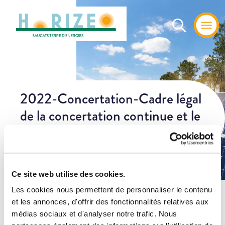
2022-Concertation-Cadre légal
de la concertation continue et le
rôle des garants
Ce site web utilise des cookies.
Les cookies nous permettent de personnaliser le contenu
Home
»
Les
»
2022-Concertation-Cadre légal de la concertation
et les annonces, d'offrir des fonctionnalités relatives aux
actualités
continue et le rôle des garants
médias sociaux et d'analyser notre trafic. Nous