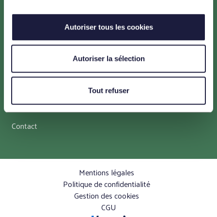
Menu
Un projet pour la transition énergétique
Autoriser tous les cookies
Un projet en faveur de l’environnement
Autoriser la sélection
Un projet maîtrisé et adapté au territoire
Un projet concerté
Tout refuser
Les ressources et actualités
Contact
Mentions légales
Politique de confidentialité
Gestion des cookies
CGU