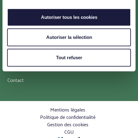
Menu
Un projet pour la transition énergétique
Autoriser tous les cookies
Un projet en faveur de l’environnement
Autoriser la sélection
Un projet maîtrisé et adapté au territoire
Un projet concerté
Tout refuser
Les ressources et actualités
Contact
Mentions légales
Politique de confidentialité
Gestion des cookies
CGU