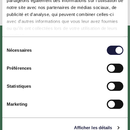
partageons également des informations sur l'utilisation de
notre site avec nos partenaires de médias sociaux, de
publicité et d'analyse, qui peuvent combiner celles-ci
avec d'autres informations que vous leur avez fournies
ou qu'ils ont collectées lors de votre utilisation de leurs
services.
Sélection
Nécessaires
du
consentement
Préférences
Le projet HORIZEO est porté par ENGIE, NEOEN,
entreprises leaders du secteur des énergies renouvelables,
Statistiques
ainsi que la Banque des Territoires. Les maîtres d’ouvrage
sont tous trois engagés dans la transition énergétique des
Marketing
territoires.
Afficher les détails