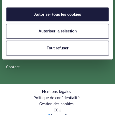
Menu
Un projet pour la transition énergétique
Autoriser tous les cookies
Un projet en faveur de l’environnement
Autoriser la sélection
Un projet maîtrisé et adapté au territoire
Un projet concerté
Tout refuser
Les ressources et actualités
Contact
Mentions légales
Politique de confidentialité
Gestion des cookies
CGU