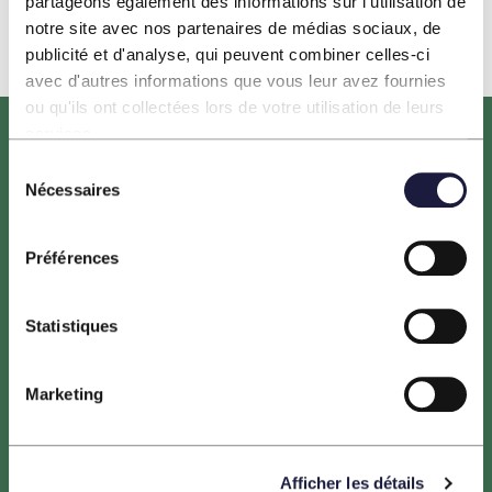
partageons également des informations sur l'utilisation de
notre site avec nos partenaires de médias sociaux, de
publicité et d'analyse, qui peuvent combiner celles-ci
avec d'autres informations que vous leur avez fournies
ou qu'ils ont collectées lors de votre utilisation de leurs
services.
Sélection
Nécessaires
du
consentement
Préférences
Le projet HORIZEO est porté par ENGIE, NEOEN,
entreprises leaders du secteur des énergies renouvelables,
Statistiques
ainsi que la Banque des Territoires. Les maîtres d’ouvrage
sont tous trois engagés dans la transition énergétique des
Marketing
territoires.
Afficher les détails