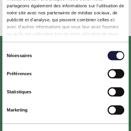
partageons également des informations sur l'utilisation de
Horizeo-Fiche-synthese-Hydro_vf_
Télécharger
notre site avec nos partenaires de médias sociaux, de
publicité et d'analyse, qui peuvent combiner celles-ci
avec d'autres informations que vous leur avez fournies
ou qu'ils ont collectées lors de votre utilisation de leurs
services.
Sélection
Nécessaires
du
consentement
Préférences
Le projet HORIZEO est porté par ENGIE, NEOEN,
Statistiques
entreprises leaders du secteur des énergies renouvelables,
ainsi que la Banque des Territoires. Les maîtres d’ouvrage
sont tous trois engagés dans la transition énergétique des
Marketing
territoires.