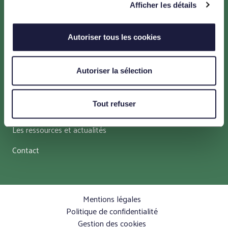
Afficher les détails
Menu
Autoriser tous les cookies
Un projet pour la transition énergétique
Un projet en faveur de l’environnement
Autoriser la sélection
Un projet maîtrisé et adapté au territoire
Tout refuser
Un projet concerté
Les ressources et actualités
Contact
Mentions légales
Politique de confidentialité
Gestion des cookies