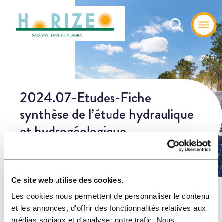
2024.07-Etudes-Fiche
synthèse de l’étude hydraulique
et hydrogéologique
Ce site web utilise des cookies.
Home
»
Les
»
2024.07-Etudes-Fiche synthèse de l’étude hydraulique
Les cookies nous permettent de personnaliser le contenu
actualités
et hydrogéologique
et les annonces, d'offrir des fonctionnalités relatives aux
médias sociaux et d'analyser notre trafic. Nous