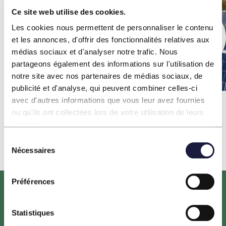
Ce site web utilise des cookies.
Prévoyez-vous de réaliser un
Les cookies nous permettent de personnaliser le contenu
bilan carbone ?
et les annonces, d'offrir des fonctionnalités relatives aux
médias sociaux et d'analyser notre trafic. Nous
partageons également des informations sur l'utilisation de
notre site avec nos partenaires de médias sociaux, de
publicité et d'analyse, qui peuvent combiner celles-ci
avec d'autres informations que vous leur avez fournies
Home
»
Le bilan carbone
ou qu'ils ont collectées lors de votre utilisation de leurs
services.
Sélection
Nécessaires
du
consentement
Préférences
Statistiques