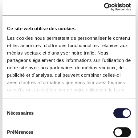
Dans le cadre de ses projets de production
d’énergie renouvelable, ENGIE Green peut
proposer aux riverains
une remise
exceptionnelle sur leur facture d’électricité verte.
Ce site web utilise des cookies.
Les cookies nous permettent de personnaliser le contenu
Cette offre
« Bonus Watt »,
conçue par ENGIE
et les annonces, d'offrir des fonctionnalités relatives aux
Green, fait bénéficier les riverains d’ une remise
médias sociaux et d'analyser notre trafic. Nous
exceptionnelle sur leur facture d’électricité verte.
partageons également des informations sur l'utilisation de
L’objectif est de proposer un avantage concret
notre site avec nos partenaires de médias sociaux, de
publicité et d'analyse, qui peuvent combiner celles-ci
aux habitants et de renforcer leur lien avec la
avec d'autres informations que vous leur avez fournies
production d’énergies renouvelables sur le
ou qu'ils ont collectées lors de votre utilisation de leurs
territoire.
Cette offre pourrait s’appliquer dès la
services.
mise en service de la centrale et selon des
Sélection
Nécessaires
modalités actuellement en discussion.
du
consentement
Préférences